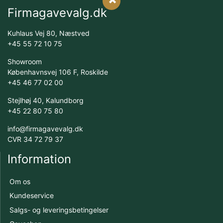
Firmagavevalg.dk
Kuhlaus Vej 80, Næstved
+45 55 72 10 75
Showroom
Københavnsvej 106 F, Roskilde
+45 46 77 02 00
Stejlhøj 40, Kalundborg
+45 22 80 75 80
info@firmagavevalg.dk
CVR 34 72 79 37
Information
Om os
Kundeservice
Salgs- og leveringsbetingelser