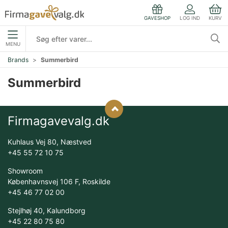
LOG IND
KURV
GAVESHOP
MENU
Brands
Summerbird
Summerbird
Firmagavevalg.dk
Kuhlaus Vej 80, Næstved
+45 55 72 10 75
Showroom
Københavnsvej 106 F, Roskilde
+45 46 77 02 00
Stejlhøj 40, Kalundborg
+45 22 80 75 80