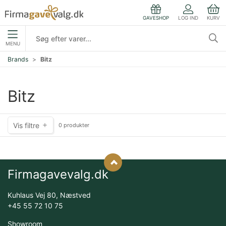
LOG IND
KURV
GAVESHOP
MENU
Brands
Bitz
Bitz
Vis filtre
0 produkter
Firmagavevalg.dk
Kuhlaus Vej 80, Næstved
+45 55 72 10 75
Showroom