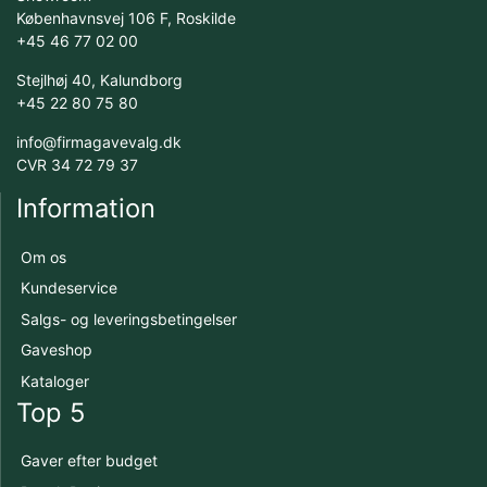
Københavnsvej 106 F, Roskilde
+45 46 77 02 00
Stejlhøj 40, Kalundborg
+45 22 80 75 80
info@firmagavevalg.dk
CVR 34 72 79 37
Information
Om os
Kundeservice
Salgs- og leveringsbetingelser
Gaveshop
Kataloger
Top 5
Gaver efter budget